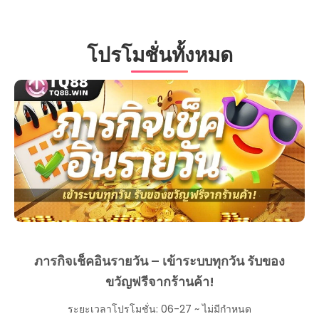
กิจกรรมแจกโบนัสและของรางวัลพิเศษตลอด 24 ชั่วโมง จาก
TQ88
Cashback คืนยอดเสียทุกสัปดาห์ เล่นได้ต่อแบบไม่สะดุด กับโปรโม
ชั่นสุดคุ้มจาก TQ88
News
การส่งเสริม
全部消息
การส่งเสริม
產品資訊
全部產品