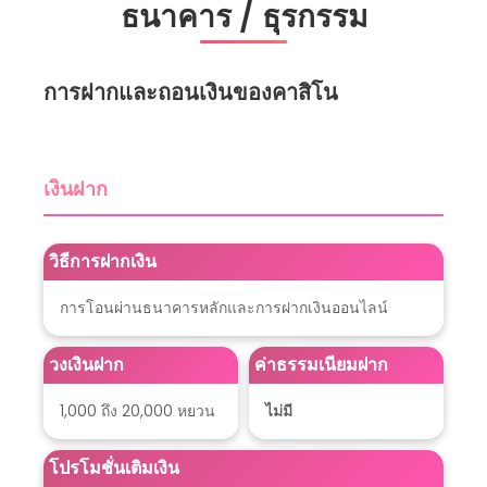
สมาชิกใหม่ที่เข้าร่วมโปรโมชั่นจะได้รับสิทธิพิเศษมากมาย เช่น
โบนัสต้อนรับ 100% สำหรับการฝากครั้งแรก
เพิ่มทุนเล่นได้มากกว่าเดิมทันที
ฝาก-ถอน AUTO รวดเร็วภายใน 1 นาที
ใช้เล่นได้กับเกมยอดนิยมทุกประเภท
รองรับมือถือ iOS และ Android
รับโปรโมชั่นและกิจกรรมพิเศษเพิ่มเติมตลอดเดือน
โปรโมชั่นนี้เหมาะสำหรับทั้งผู้เล่นมือใหม่และสายเดิมพันที่
ต้องการเริ่มต้นอย่างคุ้มค่า
เล่นได้ครบทุกเกมยอดนิยม
โบนัสสมาชิกใหม่จาก TQ88 สามารถนำไปใช้เดิมพันได้กับเกม
หลากหลายประเภท ไม่ว่าจะเป็น
แทงบอลราคาดี บอลเดี่ยว บอลสเต็ป
บาคาร่า คาสิโนสด รูเล็ต ไฮโล เสือมังกร
สล็อตแตกง่ายจากค่ายดัง
เกมยิงปลาและเกมอาร์เคด
หวยออนไลน์ กีฬาออนไลน์ และมวยไทย