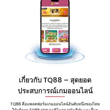
โดยวิธีที่ดีที่สุดคือ
กำหนดวงเงินที่สามารถเสียได้ โดยไม่กระทบต่อค่าใช้จ่ายใน
ชีวิตประจำวัน
ใช้ระบบการจัดการเงิน เช่น การแบ่งเงินเดิมพันออกเป็นหน่วย
เล็กๆ เพื่อไม่ให้เสียหมดในครั้งเดียว
หลีกเลี่ยงการไล่ตามการสูญเสีย เพราะอาจทำให้ขาดสติและเสีย
เงินมากขึ้น
ใช้ tq88 support เพื่อช่วยติดตามงบประมาณและวางแผนการ
เล่นอย่างมีวินัย
การวางแผนที่ดีช่วยให้คุณสนุกกับการเดิมพันฟุตบอลได้โดยไม่
ต้องกังวลกับความเสี่ยงทางการเงิน