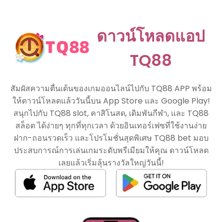
ตอบ: การเดิมพันแฮนดิแคปเป็นหนึ่งในรูปแบบที่ได้รับความ
นิยมมากที่สุดในการแทงบอล เนื่องจากช่วยสร้างความสมดุลใน
การแข่งขัน โดยทีมที่แข็งแกร่งกว่าจะได้รับแต้มต่อ ส่วนทีมที่
อ่อนกว่าจะได้รับคะแนนเพิ่มขึ้นเพื่อให้การแข่งขันสูสีมากขึ้น นัก
เดิมพันชื่นชอบรูปแบบนี้เพราะมีอัตราต่อรองที่สูงกว่าและต้องใช้
การวิเคราะห์ที่ลึกซึ้งกว่า ทำให้เป็นตัวเลือกที่ท้าทายและให้ผล
ตอบแทนที่น่าสนใจ
2. ทำไมการศึกษาสถิติทีมและฟอร์ม
ปัจจุบันถึงมีความสำคัญในการแทงบอล?
ตอบ: การวิเคราะห์ฟอร์มของทีมก่อนวางเดิมพันสามารถเพิ่ม
โอกาสในการชนะได้อย่างมาก เนื่องจากช่วยให้คุณเข้าใจแนว
โน้มของทีม เช่น ผลการแข่งขันที่ผ่านมา (เฮดทูเฮด) ฟอร์ม
ปัจจุบัน และอาการบาดเจ็บของผู้เล่นหลัก ข้อมูลเหล่านี้ช่วยให้
คุณสามารถตัดสินใจได้อย่างแม่นยำมากขึ้น ลดความเสี่ยง และ
เพิ่มโอกาสในการทำกำไรจากการเดิมพันฟุตบอลกับ tq88bet
3. มีวิธีใดบ้างในการจัดการงบประมาณ
การเดิมพันอย่างมีประสิทธิภาพ?
ตอบ: การกำหนดงบประมาณเป็นสิ่งสำคัญสำหรับนักเดิมพัน