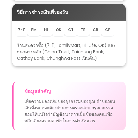
support สามารถช่วยให้คุณพัฒนากลยุทธ์การเดิมพันให้ดียิ่งขึ้น
โบนัสต้อนรับ
หลายแพลตฟอร์มมีโบนัสต้อนรับสำหรับสมาชิกใหม่ ซึ่งสามารถ
ใช้สำหรับการเดิมพันได้ การใช้ tq88 support สามารถช่วยให้
คุณเลือกข้อเสนอโบนัสที่ดีที่สุด
โปรโมชั่นเงินคืน
บางเว็บไซต์มีโปรโมชั่นคืนเงินสำหรับการเดิมพันที่แพ้ ซึ่งช่วย
ลดความเสี่ยงทางการเงินของคุณ การใช้ tq88 support เพื่อ
ค้นหาโอกาสรับเงินคืนสามารถช่วยให้คุณจัดการงบประมาณได้
ดีขึ้น
6. การติดตามข่าวสารและข้อมูลฟุตบอล
ที่ tq888 สล็อต
การติดตามข่าวสารฟุตบอล เช่น การย้ายทีม อาการบาดเจ็บ
การเปลี่ยนแปลงโค้ช และข้อมูลอื่นๆ ที่อาจส่งผลต่อฟอร์มของ
ทีม จะช่วยให้คุณตัดสินใจเดิมพันได้ดีขึ้น
การศึกษาข้อมูลอย่างสม่ำเสมอและติดตามข่าวสารล่าสุดจะ
ทำให้คุณเป็นนักเดิมพันที่มีความรู้ และสามารถปรับกลยุทธ์การ
เดิมพันของคุณได้อย่างมีประสิทธิภาพ บริการอย่าง tq88
support สามารถให้ข้อมูลแบบเรียลไทม์และแนวทางเชิงลึกเพื่อ