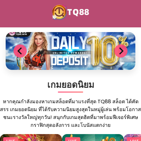
首頁
เกมมือถือน่าเล่น2025
tq88bet การเดิมพันฟุตบอลที่น่าตื่นเต้นและมีประสิทธิภาพสำหรับมือใหม่ในปี 2025
tq88bet การเดิมพันฟุตบอลที่
น่าตื่นเต้นและมีประสิทธิภาพ
สำหรับมือใหม่ในปี 2025
การเดิมพันฟุตบอลในปี 2025 ยังคงเป็นหนึ่งในกิจกรรมที่ได้รับ
ความนิยมมากที่สุด โดยเฉพาะกับ
tq88 support
สำหรับผู้ที่เพิ่ง