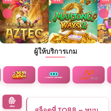
เข้าสู่โลกของการพนันออนไลน์ แม้ว่าการวางเดิมพันฟุตบอลอาจ
ดูเรียบง่าย แต่การเข้าใจพื้นฐานและกลยุทธ์ต่างๆ สามารถช่วย
ให้คุณเดิมพันได้อย่างมีประสิทธิภาพและเพิ่มโอกาสในการชนะ
บทความนี้จะแนะนำเคล็ดลับและวิธีการที่ทำให้ประสบการณ์
การเดิมพันฟุตบอลของคุณทั้งน่าตื่นเต้นและประสบความสำเร็จ
ในปี 2025
1. ทำความเข้าใจกับประเภทของการเดิม
พัน tq888 สล็อต
ก่อนที่คุณจะเริ่มเดิมพันฟุตบอล คุณควรทำความคุ้นเคยกับ
ประเภทของการเดิมพันที่มีให้เลือก แต่ละประเภทมีข้อกำหนด
และอัตราการจ่ายที่แตกต่างกัน
การเดิมพันแฮนดิแคป
การเดิมพันแฮนดิแคปเป็นหนึ่งในรูปแบบที่ได้รับความนิยมมาก
ที่สุด โดยทีมที่แข็งแกร่งกว่าจะได้รับแต้มต่อ หรือทีมที่อ่อนแอ
กว่าจะได้รับคะแนนพิเศษเพื่อให้การแข่งขันสมดุลมากขึ้น การ
เดิมพันประเภทนี้มักมีอัตราต่อรองที่สูงขึ้นและเหมาะสำหรับผู้ที่
ต้องการความท้าทาย
การเดิมพันผลการแข่งขัน