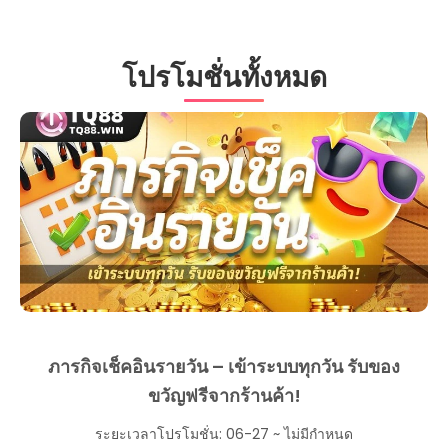
ช่วยเพิ่มโอกาสชนะของคุณ
บทสรุปสำหรับผู้เล่น tq888 สล็อต
การเดิมพันฟุตบอลในปี 2025 ผสมผสานระหว่างความสนุกและ
ความท้าทาย หากคุณเป็นมือใหม่ การทำความเข้าใจประเภท
ของการเดิมพันและการศึกษาทีมก่อนวางเดิมพันเป็นสิ่งสำคัญ
การกำหนดงบประมาณที่เหมาะสม การเลือกเว็บไซต์ที่เชื่อถือได้
และการใช้โปรโมชั่นอย่างชาญฉลาดสามารถเพิ่มโอกาสในการ
ชนะได้
การผสาน tq88 support เข้ากับกลยุทธ์ของคุณจะช่วยให้คุณ
จัดการความเสี่ยงได้ดีขึ้นและเพิ่มประสบการณ์การเดิมพันของ
คุณ ด้วยแนวทางที่ถูกต้องและเครื่องมืออย่าง tq88 support การ
เดิมพันฟุตบอลสามารถเป็นทั้งความตื่นเต้นและโอกาสทำกำไรที่
ยอดเยี่ยมได้
คำถามที่พบบ่อยเกี่ยวกับการ
เดิมพันฟุตบอล tq88bet
1. การเดิมพันแฮนดิแคปใน tq88bet คือ
อะไร และทำไมถึงได้รับความนิยม?