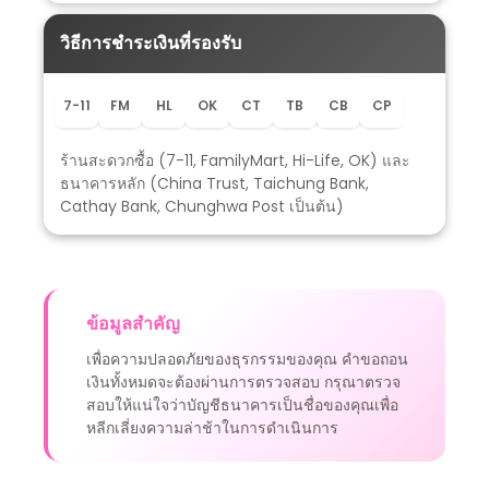
วิเคราะห์แนวโน้ม
รับประกันว่าผู้เดิมพันจะเข้าถึงข้อมูล
tq8888
ที่มีคุณภาพได้ทันที
เพิ่มประสบการณ์การเดิมพันของคุณ
ด้วยคำทำนายที่ฉลาดขึ้น การเดิมพันจะสนุกและมีกลยุทธ์มาก
ขึ้น ขอบคุณ
ผู้ใช้สามารถเข้าร่วมการเดิมพันที่มั่นใจและ
tq8888
มีข้อมูลรองรับมากขึ้น
สรุป
พรีดิกชั่น 9999 เป็นเครื่องมือที่จำเป็นสำหรับผู้เดิมพันในยุคสมัย
ใหม่ หากคุณกำลังมองหาเครื่องมือการเดิมพันที่ฟรีและเชื่อถือได้
รับประกันประสบการณ์การเดิมพันที่ดีที่สุด
tq8888