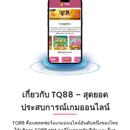
คาสิโน TQ88 Supports จุดหมายปลายทางที่น่าตื่นเต้น
สำหรับนักพนันในปัจจุบัน
เกม
เกมที่เล่นออนไลน์ได้สนุกๆ
เกมมือถือน่าเล่น2025
เว็บ
產品資訊
全部產品