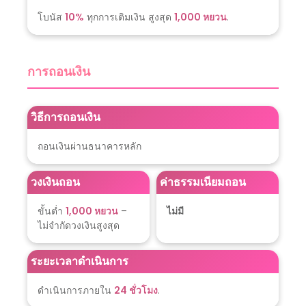
ผลลัพธ์ที่ดีที่สุด
- ระบบจะสร้างข้อมูลการเดิมพัน
รับและทบทวนคำทำนาย
ที่ชัดเจนและเข้าใจง่าย ด้วย
ความแม่นยำของคำ
tq8888
ทำนายจะได้รับการปรับปรุงอย่างมีนัยสำคัญ
- ใช้ข้อมูลเพื่อ
ใช้ข้อมูลในการกลยุทธ์การเดิมพันของคุณ
ทำการตัดสินใจที่มีข้อมูลรองรับ
รับประกันว่าการ
tq8888
เดิมพันของคุณจะได้รับการสนับสนุนจากการวิเคราะห์ที่
มั่นคง
tq88bet: ทำไมผู้เดิมพันควรเลือกพรีดิก
ชั่น 9999
เพิ่มศักยภาพในการชนะ
การวิเคราะห์ที่แม่นยำช่วยปรับปรุงการตัดสินใจและลดความ
เสี่ยงในการเดิมพัน
เป็นปัจจัยสำคัญในการเสริมศักยภาพ
tq8888
เหล่านี้
ประหยัดเวลาในการค้นคว้า
เครื่องมือนี้ช่วยกำจัดความจำเป็นในการคำนวณด้วยมือและการ