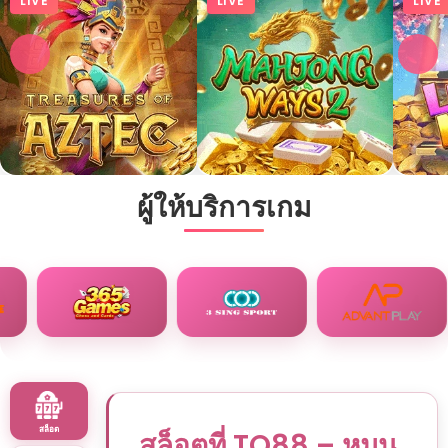
แม่นยำครอบคลุมหลายประเภทการเดิมพัน เช่น เกมคาสิโน การ
เดิมพันกีฬา และการแทงหวย
ได้กลายเป็นแหล่งข้อมูล
tq8888
สำคัญสำหรับผู้เดิมพันทุกคน บทความนี้จะพาคุณไปดูวิธีการใช้
ประโยชน์สูงสุดจากเครื่องมือนี้และเหตุใด
จึงเป็นเครื่อง
tq8888
มือที่เปลี่ยนเกมในโลกของการเดิมพัน
tq88bet: พรีดิกชั่น 9999 คืออะไร?
พรีดิกชั่น 9999 เป็นเครื่องมือเฉพาะที่ออกแบบมาเพื่อวิเคราะห์
และทำนายผลการเดิมพันในหลายประเภท เช่น เกมคาสิโน การ
เดิมพันกีฬา และการแทงหวยออนไลน์ ระบบนี้ใช้งานง่ายและ
ทำงานโดยใช้ข้อมูลทางสถิติขั้นสูงและปัจจัยสำคัญเพื่อให้คำ
ทำนายที่แม่นยำ
หนึ่งในข้อดีหลักคือเครื่องมือนี้ใช้งานได้ฟรีโดยไม่มีค่าใช้จ่าย
ซ่อนเร้น คุณสามารถเข้าถึงเครื่องมือได้ตลอดเวลา ทุกที่ที่มีการ
เชื่อมต่ออินเทอร์เน็ต
ทำให้ผู้เดิมพันมีข้อได้เปรียบเสมอ
tq8888
ไม่ว่าจะเล่นเกมคาสิโนหรือเดิมพันกีฬา