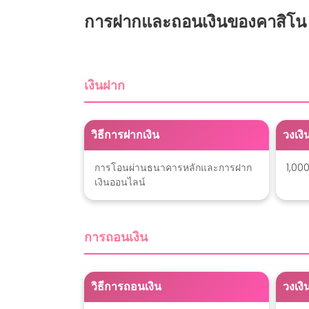
GO
NE
2026© Copyright All Rights Reserved
R
ค้นพบความตื่นเต้นในการชนะรางวัลใหญ่ที่ TQ88
เทศไทย! อัตราต่อรองก่อนเกม & สด, ตลาดที่หลากหลาย, โบนัสที่ใจดี. วางเดิมพันของคุณและไปเค