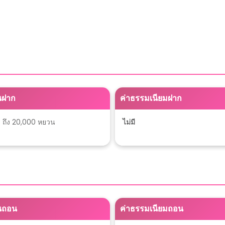
ING
คาสิโนสด
สล็อต
กีฬา
VE
ลิ้ม!
ทำนายทุกประตูด้วยการพนันบอล TQ88 ในประเทศไทย! อัตราต่อรองก่อนเกม & สด, 