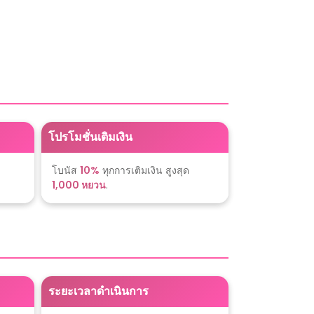
ยิงปลา
หวย
บล็อก
โปรโมชั่น
ตลาดที่หลากหลาย, โบนัสที่ใจดี. วางเดิมพันของคุณและไปเคลิ้ม!