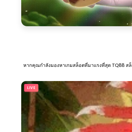
文章
ลงทะเบียน
ประโยชน์ของการลงทะเบียนที่ tq888 เครดิตฟรี
สำหรับการเดิมพันกีฬาออนไลน์ในประเทศไทย