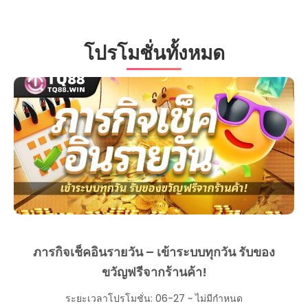
產品資訊
全部產品