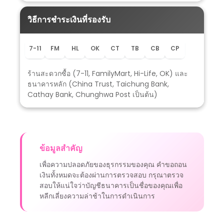
เกมมือถือน่าเล่น2025
เกมคาสิโนมือถือที่ควรดูในปี 2025: คัดสรรโดย tq888
เริ่มต้นการผจญภัยในเกมคาสิโนมือถือปี 2025 กับ tq88
ทำความเข้าใจกับ tq88 support การแข่งขัน CS:GO
ESEA Premier Division: ทัวร์นาเมนต์สำคัญในปี 2025
tq88bet การเดิมพันฟุตบอลที่น่าตื่นเต้นและมี
ประสิทธิภาพสำหรับมือใหม่ในปี 2025
เว็บ