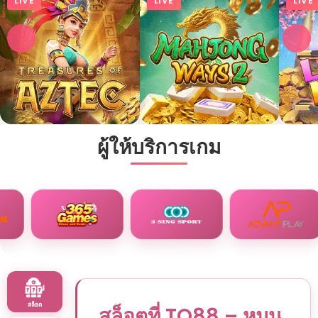
เกมที่เล่นออนไลน์ได้สนุกๆ
24 พันล้านไก่แมตช์: ความโด่งดังที่กลายเป็น
ปรากฏการณ์ระดับโลกที่ tq888 เครดิตฟรี