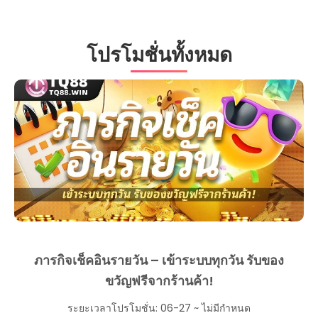
KEEP
GOIN
G
2026© Copyright All Rights Reserved