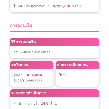
ปรากฏการณ์ระดับโลกที่ tq888 เครดิตฟรี
เกมมือถือน่าเล่น2025
เว็บ
產品資訊
全部產品