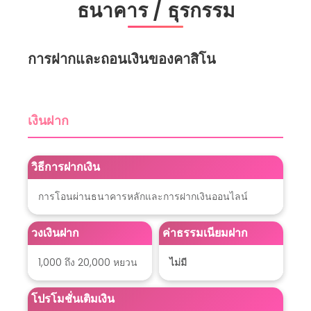
ใน One Championship
การเดิมพันมวยไทยใน One Championship เป็นเรื่องง่ายผ่าน
แพลตฟอร์มออนไลน์ เช่น เว็บไซต์หรือแอพมือถือที่รองรับการ
เดิมพันกีฬาผ่าน tq888 เครดิตฟรี ขั้นตอนพื้นฐานในการเริ่มต้น
การเดิมพันมีดังนี้:
1. ลงทะเบียนกับเว็บไซต์หรือแอพ
เริ่มต้นด้วยการลงทะเบียนกับเว็บไซต์ที่มีการเดิมพันมวยไทยใน
One Championship เช่น TQ88 Slot, SBOBET หรือเว็บไซต์
การเดิมพันกีฬาบนออนไลน์อื่นๆ โดยคุณจะต้องให้ข้อมูลส่วนตัว
และยืนยันตัวตนเพื่อความปลอดภัย
2. ฝากเงินเข้าบัญชีผู้เล่น
หลังจากลงทะเบียนแล้ว คุณจะต้องทำการฝากเงินเข้าสู่บัญชีผู้
เล่น เว็บไซต์และแอพส่วนใหญ่รองรับวิธีการฝากเงินที่หลาก
หลาย เช่น การใช้บัตรเครดิต/เดบิตหรือการโอนผ่านธนาคาร
3. เลือกกิจกรรมมวยไทยที่ต้องการเดิมพัน
เมื่อบัญชีของคุณได้รับการเติมเงินแล้ว ให้เลือกประเภทการเดิม
พันมวยไทยที่คุณต้องการ เช่น Moneyline, Over/Under,
Handicap หรือ Correct Score ขึ้นอยู่กับความชอบของคุณ