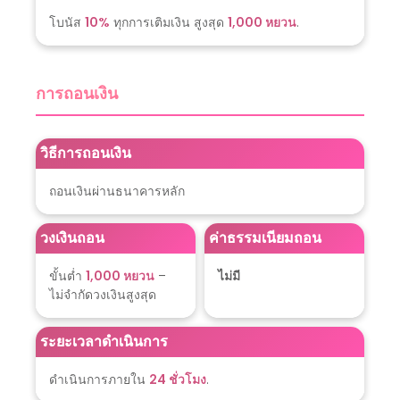
4. วางเดิมพันและยืนยัน
หลังจากเลือกประเภทการเดิมพันแล้ว ให้เลือกทีมที่คุณต้องการ
เดิมพันและระบุจำนวนเงินที่คุณต้องการวางเดิมพัน จากนั้น
ยืนยันการเดิมพันของคุณ
5. รอผลการแข่งขัน
เมื่อวางเดิมพันแล้ว คุณสามารถติดตามผลผ่านเว็บไซต์หรือแอพ
ที่คุณใช้ หากเดิมพันของคุณถูกต้อง คุณจะได้รับเงินรางวัลตาม
อัตราต่อรองที่กำหนด
4. เคล็ดลับเพื่อเพิ่มโอกาสในการชนะการ
เดิมพันมวยไทยสำหรับผู้เล่น TQ88 Slot
- ศึกษาสถิติและฟอร์มนักมวย
ก่อนวางเดิมพัน ให้ศึกษาข้อมูลเกี่ยวกับนักมวยทั้งสองคน รวมถึง
สถิติการชนะ-แพ้ และรูปแบบการต่อสู้ของพวกเขา เพื่อช่วยให้
คุณทำนายผลการแข่งขันได้แม่นยำยิ่งขึ้น
- วิเคราะห์ Handicap และอัตราต่อรอง
การเดิมพันแบบ Handicap สามารถให้ข้อได้เปรียบทาง
ยุทธศาสตร์ แม้ฝ่ายหนึ่งจะมีข้อเสีย การเลือกอัตราต่อรองที่ดี
และวิเคราะห์ Handicap จะทำให้คุณได้เปรียบในการเดิมพัน
- ติดตามข่าวสารและการพัฒนา