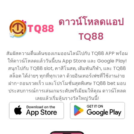
Articles
เกมสนุกๆ
全部文章
คาสิโนสด
สล็อต
กีฬา
ยิงปลา
หวย
บล็อก