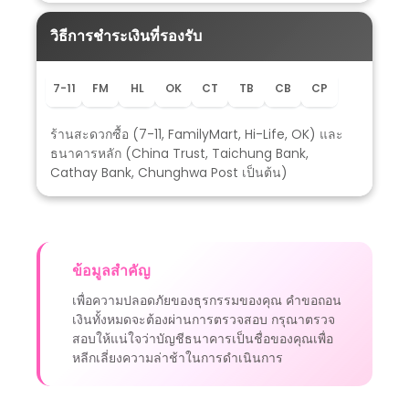
เกมส์ยิงปลาแตกง่าย TQ88 2024
Articles
ยิงปลา
全部文章
คาสิโนสด
สล็อต