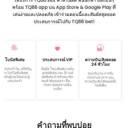
網站資訊
KEEP