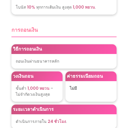
เกมส์ยิงปลาแตกง่ายที่สุด 2024 มีอยู่จริงรึป่าว??
หลายคนอาจจะสงสัยว่า เว็บเล่น เกมส์ยิงปลาแตกง่าย TQ88 นั้น
ไม่อยู่จริงๆรึป่าว ถ้าหากนักพนันที่ได้ลองเล่นเกมยิงปลาน่าจะรู้ดี
ว่าเกมยิงปลานั้นสามารถสร้างรายได้ได้ง่ายมาก เพราะคุณ
สามารถวางวงเงินเดิมพันต่ำที่สุดเพื่อที่จะยิงปลาตัวเล็กในการ
เลี้ยงไม่ให้หมดซึ่งเกมยิงปลาสามารถใช้เทคนิคสมาธิในการเล่น
ได้อย่างเต็มที่และเต็มศักยภาพของนักพนันเองด้วยการเล่นปลา
เกมยิงที่ใช้กระสุนเพียงอย่างเดียวแทนการ จำกัด การเดิมพัน
สามารถยิงปลาด้วยตัวคูณที่แตกต่างกัน และนำไปสู่เงินที่มากขึ้น
เรื่อย ๆ หากมีเป้าหมายการลงทุนที่ตั้งไว้นักพนันสามารถเล่นเกม
ยิงปลาเพื่อสร้างรายได้ได้อย่างสบายใจ โดยไม่ต้องกลัวว่าเล่น
แล้วจะไม่ได้เงินเพราะทุกเกมคาสิโนมักจะมีคำถามว่าเล่นแล้ว
ได้เงินจริงหรือไม่? ซึ่งหากผู้เล่นหรือสมาชิกใหม่ที่เข้ามาเล่นกับ
เว็บไซต์ TQ88 ของเรา ทางเราตอบได้เลยว่าทุกเกมสามารถทำ
เงินได้จริง รวมถึงเกมยิงปลาของเรานั้น มีการแจกโบนัส และ
เป็นเว็บเกมยิงปลาแตกง่ายได้เงินจริง ที่สุดแล้วในช่วงเวลานี้