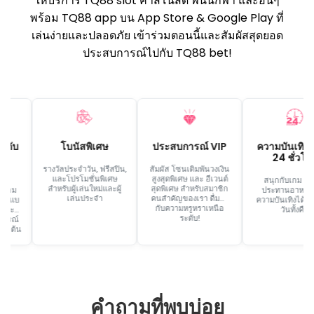
เกมได้ไม่ยาก
เว็บสล็อต เว็บตรง TQ88 เล่นง่าย จ่ายเงินรางวัลสูง ยิ่งเล่น
เยอะ ยิ่งได้เยอะ
สล็อต TQ88 ดีที่สุด สร้างกำไรง่ายๆ กับเกมออนไลน์ ที่ทำ
เงินได้จริง
วิธีการเปลี่ยนรหัสผ่าน tq888 สล็อต อย่างละเอียดและ
รวดเร็วที่สุด
กีฬา
ยิงปลา
หวย