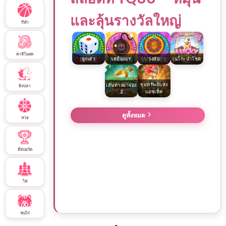
เล่นเกมของคุณ
TQ88 เว็บสล็อตแบบปังๆเดิมพันครบครัน
ส่งตรงถึงหน้าบ้านคุณ
TQ88 เข้าสู่การเดิมพันสุดเพอร์เฟคกับเว็บที่ให้การบริการเกม
สล็อตแบบปัง ๆ เพิ่มประสิทธิภาพของการเดิมพันครบวงจรที่เรา
ส่งตรงให้ถึงหน้าบ้านคุณแล้ววันนี้ หมดปัญหาของการเดิมพันที่
ต้องเดินทางไกลหรือพบเจอกับความเสี่ยงของการถูกจับ เมื่อคุณ
ได้เข้าเล่นกับเราเนื่องจากเรานั้นเปิดให้บริการอย่างครบเซ็ต ทั้ง
ความปลอดภัย น่าเบื่อถือ และมีระบบการลงทุนที่สะดวกสบาย
ทำให้คุณสามารถเดิมพันเกมสล็อตได้แบบง่าย ๆ ไม่ต้องไปไกล
หยิบมือถือขึ้นมากก็เล่นเกมกับ TQ88 ได้ทันทีนอกจากนี้ทางเรา
ยังได้รวบรวมค่ายเกมหรือเกมฮิตเกมดังจากทั่วโลกมาไว้ให้คุณ
ในที่เดียวไม่ต้องเปลี่ยนเว็บบ่อย ๆ แต่ แต่ แต่ ยังไม่หมดเพียง
เท่านั้นเพราะเรายังเสนอโปรโมชั่นเสริมให้คุณได้เลือกใช้เลือก
นำไปสร้างกำไรได้อีกมากมายไม่รู้จบ
TQ88 โด่งดังที่สุดในไทย เดิมพันสล็อต