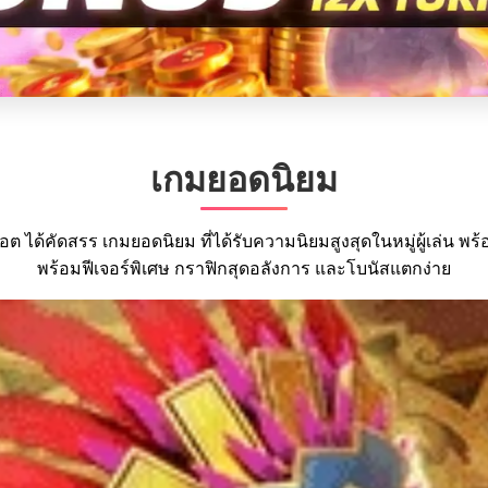
首頁
ลงทะเบียน
ประโยชน์ของการล
ี่ tq888 เครดิตฟรี สำหรับการ
เทศไทย
ะเทศไทยมาพร้อมกับประโยชน์มากมายและข้อเสนอที่น่าตื่นเต้นที่จะยก
์หลักที่คุณจะได้รับเมื่อสมัครที่ tq88bet
่าสนใจ ซึ่งมักจะเป็นโบนัสที่เพิ่มในยอดฝากแรกของคุณ เช่น การจับคู่
ในบัญชีของคุณ ทำให้คุณสามารถเริ่มต้นการเดิมพันได้อย่างมั่นใจโดยไม