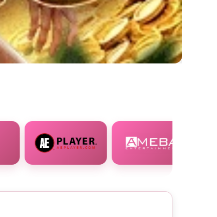
ณ
網站資訊