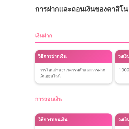
GO
NE
2026© Copyright All Rights Reserved
R
ค้นพบความตื่นเต้นในการชนะรางวัลใหญ่ที่ TQ88
ทำนายทุกประตูด้วยการพนันบอล TQ88 ในประเทศไทย! อัตราต่อรองก่อนเกม & สด, ตลาดท