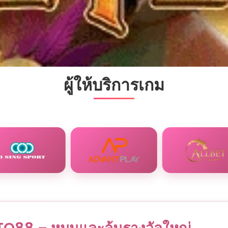
 tq88 วันนี้และเริ่มเพลิดเพลินกับการเดิมพันกีฬาออนไลน์ในกีฬาที่คุ