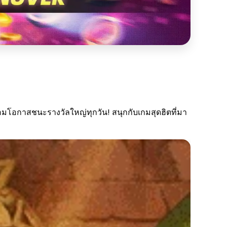
งทะเบียนที่ tq888 เครดิตฟรี สำหรับการเดิมพันกีฬาออนไลน์ในประเทศไทย
Articles
ลงทะเบียน
全部文章
คาสิโนสด
สล็อต
กีฬา
่