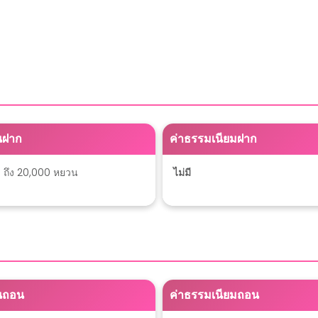
ING
คาสิโนสด
สล็อต
กีฬา
VE
ี่หลากหลาย, โบนัสที่ใจดี. วางเดิมพันของคุณและไปเคลิ้ม!
ทำนายทุกประตูด้วยการพน